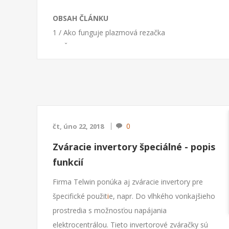
OBSAH ČLÁNKU
1 / Ako funguje plazmová rezačka
2 / Ďalšie spôsoby zapálenie oblúka
3 / Druhy plazmových rezačiek Telwin
4 / Na čo dbať pri prevádzke plazmové rezačky
5 / Rady pred nákupom plazmové rezačky
Naša ponuka plazmových rezačiek
TU >>>>>
0
čt, úno 22, 2018
1 /
Ako funguje plazmová rezačka
Zváracie invertory špeciálné - popis
Plazmová rezačka
je elektrické zariadenie, ktoré
funkcií
elektrickým oblúkom ionizuje privádzaný plyn v
špeciálnom zariadení a táto plazma (horúci
Firma Telwin ponúka aj zváracie invertory pre
ionizovaný plyn) je z tohto zariadenia vyfukovaná.
špecifické použit
i
e, napr. Do vlhkého vonkajšieho
Viac o vlastnostiach plazmy pozri
Wikipedia tu
.
prostredia s možnosťou napájania
Plazma má vysokú teplotu a je schopná veľmi
elektrocentrálou. Tieto invertorové zváračky sú