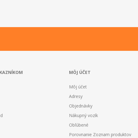
Výber umývačky podľa predpokladanej
záťaže
Konštrukcia čerpadiel
Tlakové umývačky sa dajú rozdeliť do dvoch
hlavných kategórií podľa konštrukci...
ÁKAZNÍKOM
MÔJ ÚČET
Môj účet
Adresy
Objednávky
od
Nákupný vozík
Obľúbené
Porovnanie Zoznam produktov