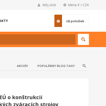
Môj účet
Mena € / CZK
AKTY
(0)
položiek
ARCHÍV
POPULÁRNY BLOG TAGY
EÚ o konštrukcii
ých zváracích strojov