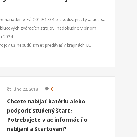
že nariadenie EÚ 2019/1784 o ekodizajne, týkajúce sa
blúkových zváracích strojov, nadobudne v plnom
a 2024.
trojov už nebudú smieť predávať v krajinách EÚ
0
čt, úno 22, 2018
Chcete nabíjať batériu alebo
podporiť studený štart?
Potrebujete viac informácií o
nabíjaní a štartovaní?