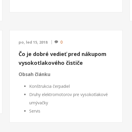
prúdu v malom bode.
Podmienkou je však ešte,
že materiál má nejaký relevantný m...
0
po, led 15, 2018
Čo je dobré vedieť pred nákupom
vysokotlakového čističe
Obsah článku
Konštrukcia čerpadiel
Druhy elektromotorov pre vysokotlakové
umývačky
Servis
Ako sa orientovať pri kúpe
Na čo si dať pozor pri prevádzke