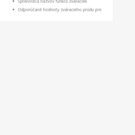
Sprievodca názvov funkcií zváračiek
Odporúčané hodnoty zváracieho prúdu pre
obaľované elektródy
Vhodné druhy prúdu pre zváranie TIG pre
rôzne zvárané materiály
Podľa čoho vyberať zváračku - základný
návod
Vážení návštevníci náš...