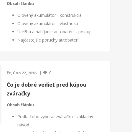
Obsah článku
Olovený akumulátor - konštrukcia
Olovený akumulátor - vlastnosti
Údržba a nabíjanie autobatérií - postup
Najčastejšie poruchy autobaterí
Čo je dobré vedieť o podpore štartu
Olovený akumulátor - konštrukcia
Dnes, najčastejšie používané autobatérie, sú
0
čt, úno 22, 2018
olovené s náplňou riedené k...
Čo je dobré vedieť pred kúpou
zváračky
Obsah článku
Podľa čoho vyberať zváračku - základný
návod