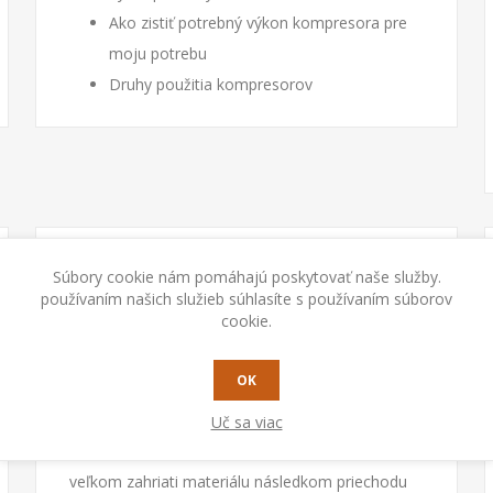
Ako zistiť potrebný výkon kompresora pre
moju potrebu
Druhy použitia kompresorov
Ako veľkú tlakovú nádobu
Kompresor olejový alebo bezolejový?
Hlučnosť kompresora
Umiestnenie kompresora
Prevádzka kompresora
Trocha legislatívy
0
čt, úno 22, 2018
Súbory cookie nám pomáhajú poskytovať naše služby.
používaním našich služieb súhlasíte s používaním súborov
Niečo z bezpečnosti
Možno bodovať medené plechy ?
cookie.
Často sa stretávame s otázkou, či je možné
Vážení záka...
OK
zvárať bodovaním medené alebo hliníkové plechy.
Bodové zváranie je tiež inak povedané
Uč sa viac
"odporové zváranie" je z princípu založené na
veľkom zahriati materiálu následkom priechodu