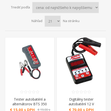
Triediť podľa
Náhľad
Na stránku
Tester autobatérií a
Digitálny tester
alternátorov BTS 350
autobatérií 12 V
Telwin
€ 15,00 s DPH
€ 70,00 s DPH
€ 19,00 s