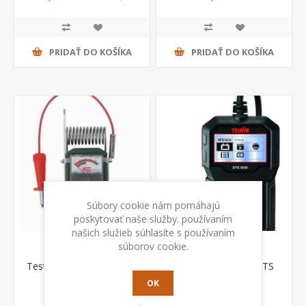
DPH
PRIDAŤ DO KOŠÍKA
PRIDAŤ DO KOŠÍKA
Súbory cookie nám pomáhajú
poskytovať naše služby. používaním
našich služieb súhlasíte s používaním
súborov cookie.
Tester autobatérií 6-12 V
Tester autobatérií STS
600 Telwin
OK
€ 80,00 s DPH
€ 80,00 s DPH