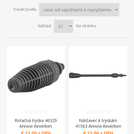
Triediť podľa
Náhľad
Na stránku
Rotačná tryska 46329
Nástavec k tryskám
Annovi Reverberi
41563 Annovi Reverberi
€ 13,00 s DPH
€ 13,06 s DPH