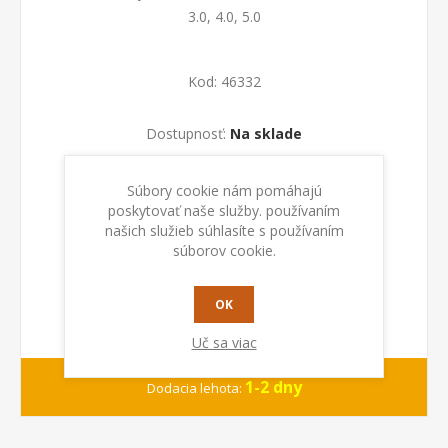
3.0, 4.0, 5.0
Kod:
46332
Dostupnosť:
Na sklade
PRIDAŤ DO KOŠÍKA
Súbory cookie nám pomáhajú
poskytovať naše služby. používaním
našich služieb súhlasíte s používaním
súborov cookie.
OK
Uč sa viac
1-2 dny
Dodacia lehota: