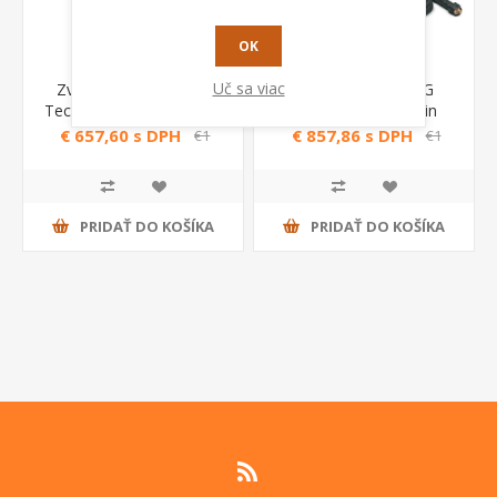
OK
Uč sa viac
Zvárací invertor TIG -
Zváračka MIG MAG
Technology TIG 230 DC-
Telmig 250/2 Telwin
HF/LIFT /MMA Telwin
€ 657,60 s DPH
€ 857,86 s DPH
€1
€1
039,65 s DPH
243,20 s DPH
PRIDAŤ DO KOŠÍKA
PRIDAŤ DO KOŠÍKA