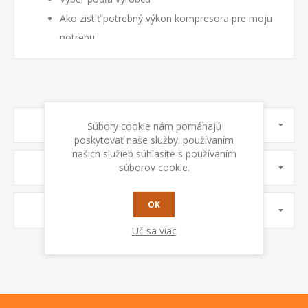
Ako zistiť potrebný výkon kompresora pre moju
potrebu
Druhy použitia kompresorov
Ako veľkú tlakovú nádobu
Kompresor olejový alebo bezolejový?
Hlučnosť kompresora
BLOG SEARCH
Súbory cookie nám pomáhajú
Umiestnenie kompresora
poskytovať naše služby. používaním
Prevádzka kompresora
našich služieb súhlasíte s používaním
súborov cookie.
ARCHÍV
Trocha legislatívy
Niečo z bezpečnosti
OK
POPULÁRNY BLOG TAGY
Vážení záka...
Uč sa viac