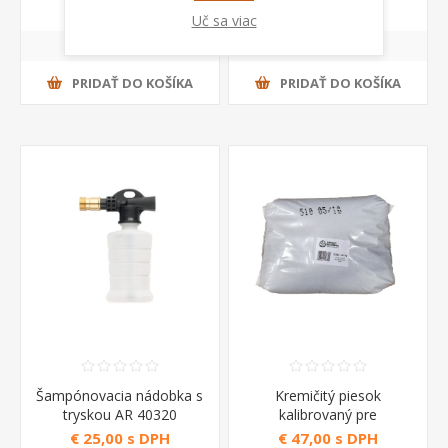
€ 20,00 s DPH
€ 20,82 s DPH
Uč sa viac
PRIDAŤ DO KOŠÍKA
PRIDAŤ DO KOŠÍKA
Šampónovacia nádobka s
Kremičitý piesok
tryskou AR 40320
kalibrovaný pre
pieskovanie Annovi
€ 25,00 s DPH
€ 47,00 s DPH