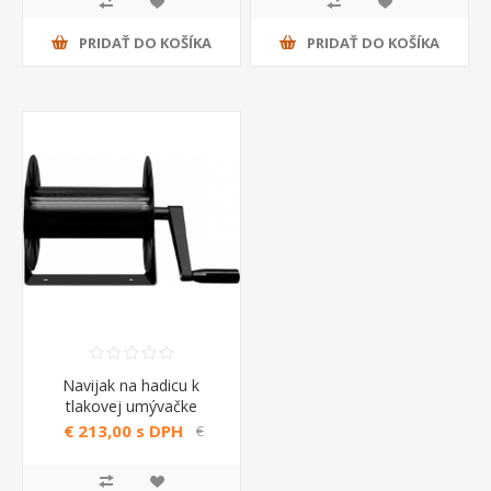
PRIDAŤ DO KOŠÍKA
PRIDAŤ DO KOŠÍKA
Navijak na hadicu k
tlakovej umývačke
6.608.0077 Fasa
€ 213,00 s DPH
€
260,00 s DPH