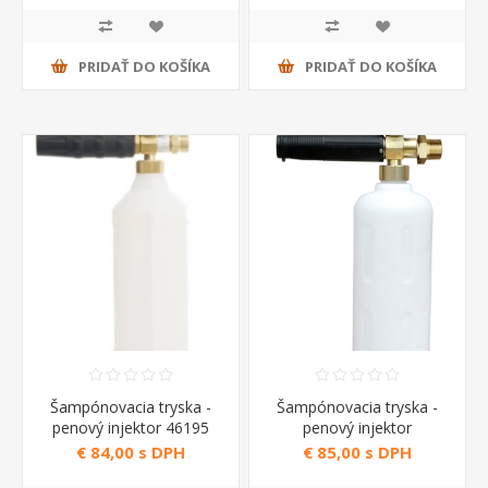
PRIDAŤ DO KOŠÍKA
PRIDAŤ DO KOŠÍKA
Šampónovacia tryska -
Šampónovacia tryska -
penový injektor 46195
penový injektor
Annovi Reverberi
6.602.0053
€ 84,00 s DPH
€ 85,00 s DPH