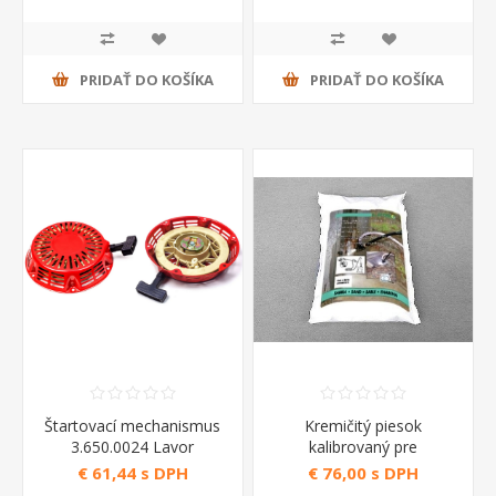
Reverberi
PRIDAŤ DO KOŠÍKA
PRIDAŤ DO KOŠÍKA
Štartovací mechanismus
Kremičitý piesok
3.650.0024 Lavor
kalibrovaný pre
pieskovanie Lavor
€ 61,44 s DPH
€ 76,00 s DPH