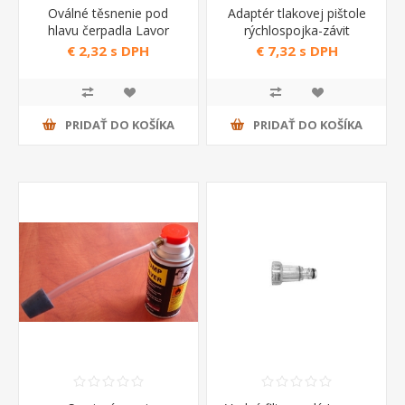
Oválné těsnenie pod
Adaptér tlakovej pištole
hlavu čerpadla Lavor
rýchlospojka-závit
5.009.0751
€ 2,32 s DPH
€ 7,32 s DPH
PRIDAŤ DO KOŠÍKA
PRIDAŤ DO KOŠÍKA