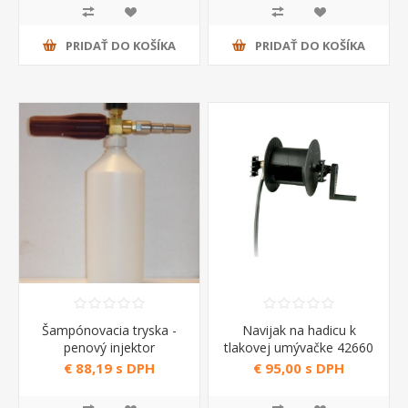
PRIDAŤ DO KOŠÍKA
PRIDAŤ DO KOŠÍKA
Šampónovacia tryska -
Navijak na hadicu k
penový injektor
tlakovej umývačke 42660
6.602.0051
Annovi Reverberi
€ 88,19 s DPH
€ 95,00 s DPH