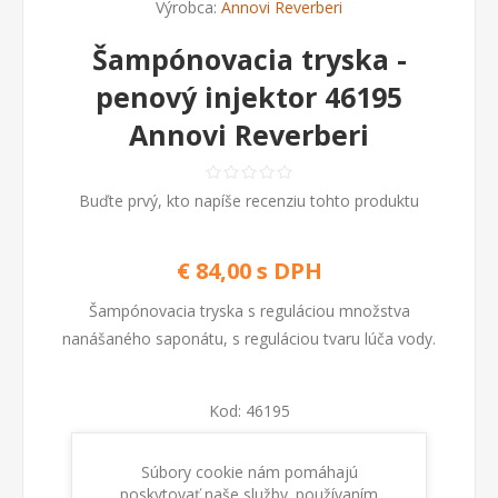
Výrobca:
Annovi Reverberi
Šampónovacia tryska -
penový injektor 46195
Annovi Reverberi
Buďte prvý, kto napíše recenziu tohto produktu
€ 84,00 s DPH
Šampónovacia tryska s reguláciou množstva
nanášaného saponátu, s reguláciou tvaru lúča vody.
Kod:
46195
Dostupnosť:
Na sklade
Súbory cookie nám pomáhajú
poskytovať naše služby. používaním