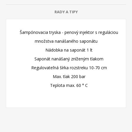
RADY A TIPY
Šampónovacia tryska - penový injektor s reguláciou
množstva nanášaného saponátu
Nádobka na saponát 1 lt
Saponát nanášaný zníženým tlakom
Regulovateľná šírka rozstreku 10-70 cm
Max. tlak 200 bar
Teplota max. 60 ° C