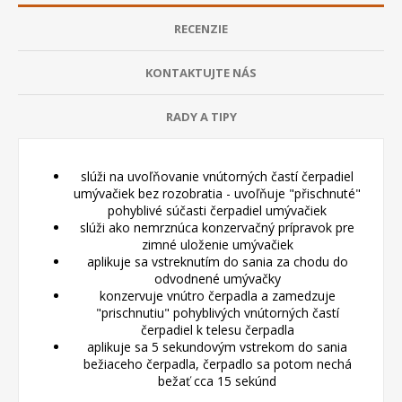
RECENZIE
KONTAKTUJTE NÁS
RADY A TIPY
slúži na uvoľňovanie vnútorných častí čerpadiel
umývačiek bez rozobratia - uvoľňuje "přischnuté"
pohyblivé súčasti čerpadiel umývačiek
slúži ako nemrznúca konzervačný prípravok pre
zimné uloženie umývačiek
aplikuje sa vstreknutím do sania za chodu do
odvodnené umývačky
konzervuje vnútro čerpadla a zamedzuje
"prischnutiu" pohyblivých vnútorných častí
čerpadiel k telesu čerpadla
aplikuje sa 5 sekundovým vstrekom do sania
bežiaceho čerpadla, čerpadlo sa potom nechá
bežať cca 15 sekúnd