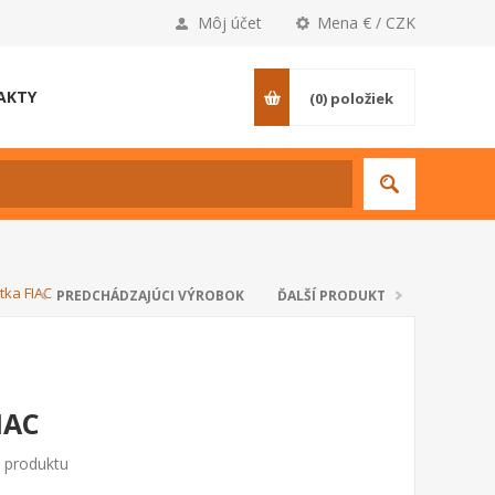
Môj účet
Mena € / CZK
AKTY
(0)
položiek
tka FIAC
PREDCHÁDZAJÚCI VÝROBOK
ĎALŠÍ PRODUKT
IAC
o produktu