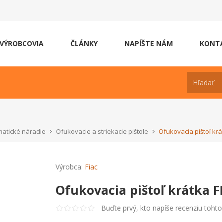
VÝROBCOVIA
ČLÁNKY
NAPÍŠTE NÁM
KONT
atické náradie
Ofukovacie a striekacie pištole
Ofukovacia pištoľ krá
Výrobca:
Fiac
Ofukovacia pištoľ krátka F
Buďte prvý, kto napíše recenziu toht