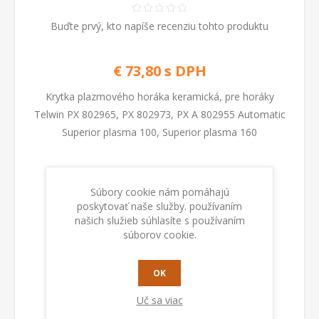
Buďte prvý, kto napíše recenziu tohto produktu
€ 73,80 s DPH
Krytka plazmového horáka keramická, pre horáky
Telwin PX 802965, PX 802973, PX A 802955 Automatic
Superior plasma 100, Superior plasma 160
Kod:
802887
Súbory cookie nám pomáhajú
poskytovať naše služby. používaním
našich služieb súhlasíte s používaním
PRIDAŤ DO KOŠÍKA
súborov cookie.
OK
Uč sa viac