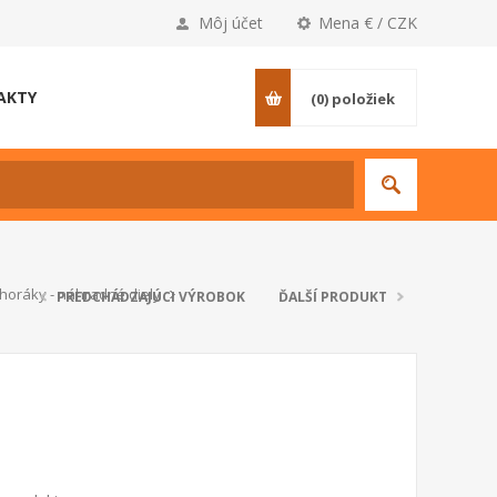
Môj účet
Mena € / CZK
AKTY
(0)
položiek
horáky - náhradné diely
PREDCHÁDZAJÚCI VÝROBOK
ĎALŠÍ PRODUKT