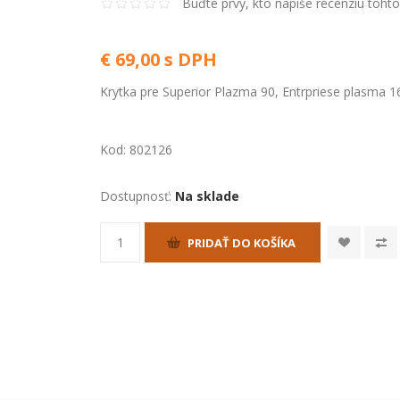
Buďte prvý, kto napíše recenziu toht
€ 69,00 s DPH
Krytka pre Superior Plazma 90, Entrpriese plasma
Kod:
802126
Dostupnosť:
Na sklade
PRIDAŤ DO KOŠÍKA