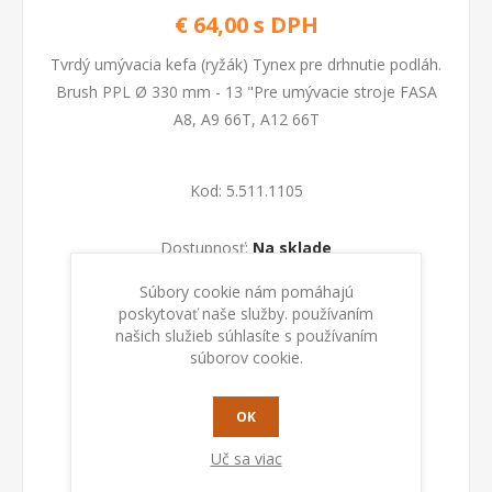
€ 64,00 s DPH
Tvrdý umývacia kefa (ryžák) Tynex pre drhnutie podláh.
Brush PPL Ø 330 mm - 13 "Pre umývacie stroje FASA
A8, A9 66T, A12 66T
Kod:
5.511.1105
Dostupnosť:
Na sklade
Súbory cookie nám pomáhajú
PRIDAŤ DO KOŠÍKA
poskytovať naše služby. používaním
našich služieb súhlasíte s používaním
súborov cookie.
OK
Uč sa viac