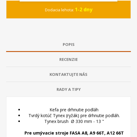
1-2 dny
Dodacia lehota:
POPIS
RECENZIE
KONTAKTUJTE NÁS
RADY A TIPY
Kefa pre drhnutie podláh
Tvrdý kotúč Tynex (ryžák) pre drhnutie podláh.
Tynex brush Ø 330 mm - 13 "
Pre umývacie stroje FASA A8, A9 66T, A12 66T