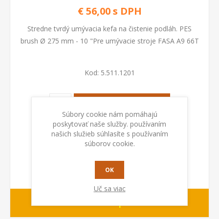
€ 56,00 s DPH
Stredne tvrdý umývacia kefa na čistenie podláh. PES
brush Ø 275 mm - 10 "Pre umývacie stroje FASA A9 66T
Kod:
5.511.1201
PRIDAŤ DO KOŠÍKA
Súbory cookie nám pomáhajú
poskytovať naše služby. používaním
našich služieb súhlasíte s používaním
súborov cookie.
OK
Uč sa viac
Na požiadanie
Dodacia lehota: