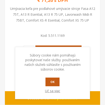
€ 71,20 s DPH
Umývacia kefa pre podlahové umývacie stroje Fasa A12
75T, A13 R Esential, A13 R 75 UP, Lavorwash Midi-R
75BT, Comfort XS-R Esential, Comfort XS 75 UP
Kod:
5.511.1169
PRIDAŤ DO KOŠÍKA
Súbory cookie nám pomáhajú
poskytovať naše služby. používaním
našich služieb súhlasíte s používaním
súborov cookie.
OK
Uč sa viac
Na požiadanie
Dodacia lehota: