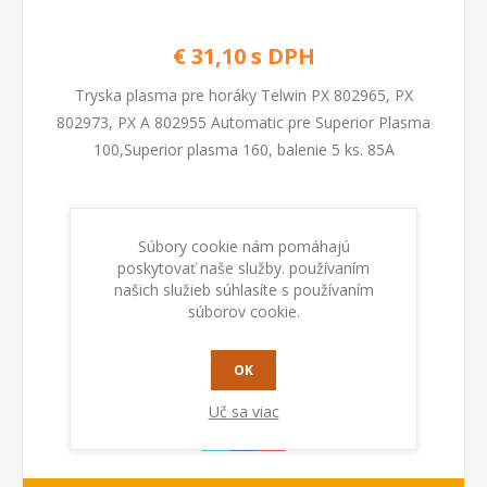
€ 31,10 s DPH
Tryska plasma pre horáky Telwin PX 802965, PX
802973, PX A 802955 Automatic pre Superior Plasma
100,Superior plasma 160, balenie 5 ks. 85A
Kod:
802894
Súbory cookie nám pomáhajú
poskytovať naše služby. používaním
našich služieb súhlasíte s používaním
PRIDAŤ DO KOŠÍKA
súborov cookie.
OK
Uč sa viac