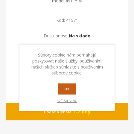
model 491, 590
Kod:
41571
Dostupnosť:
Na sklade
PRIDAŤ DO KOŠÍKA
Súbory cookie nám pomáhajú
poskytovať naše služby. používaním
našich služieb súhlasíte s používaním
súborov cookie.
OK
Uč sa viac
1-2 dny
Dodacia lehota: