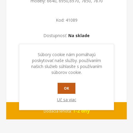
modely: 6640, 6950,6970, 7850, 7870
Kod:
41089
Dostupnosť:
Na sklade
PRIDAŤ DO KOŠÍKA
Súbory cookie nám pomáhajú
poskytovať naše služby. používaním
našich služieb súhlasíte s používaním
súborov cookie.
OK
Uč sa viac
1-2 dny
Dodacia lehota: