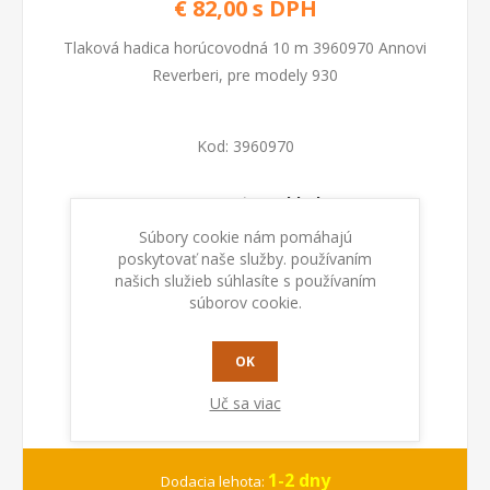
€ 82,00 s DPH
Tlaková hadica horúcovodná 10 m 3960970 Annovi
Reverberi, pre modely 930
Kod:
3960970
Dostupnosť:
Na sklade
Súbory cookie nám pomáhajú
poskytovať naše služby. používaním
PRIDAŤ DO KOŠÍKA
našich služieb súhlasíte s používaním
súborov cookie.
OK
Uč sa viac
1-2 dny
Dodacia lehota: