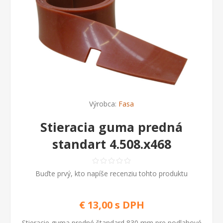
Výrobca:
Fasa
Stieracia guma predná
standart 4.508.x468
Buďte prvý, kto napíše recenziu tohto produktu
€ 13,00 s DPH
Stieracie guma predné štandard 830 mm pre podlahové