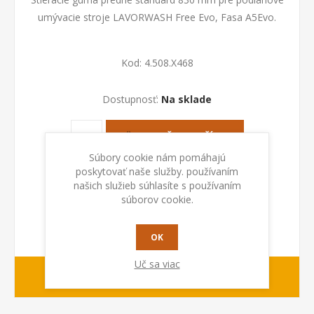
umývacie stroje LAVORWASH Free Evo, Fasa A5Evo.
Kod:
4.508.X468
Dostupnosť:
Na sklade
PRIDAŤ DO KOŠÍKA
Súbory cookie nám pomáhajú
poskytovať naše služby. používaním
našich služieb súhlasíte s používaním
súborov cookie.
OK
Uč sa viac
1-2 dny
Dodacia lehota: