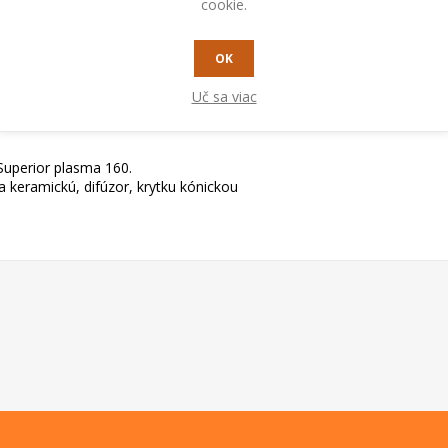
cookie.
OK
Uč sa viac
Superior plasma 160.
a keramickú, difúzor, krytku kónickou