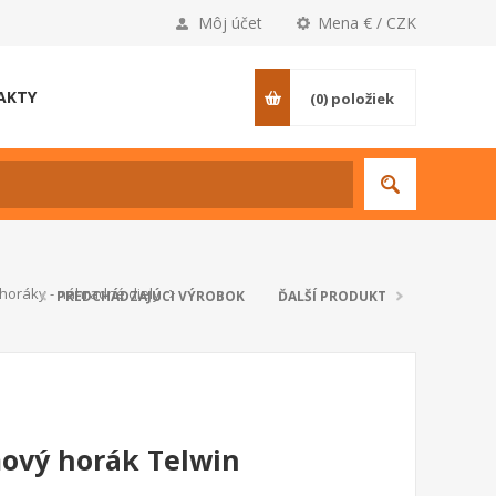
Môj účet
Mena € / CZK
AKTY
(0)
položiek
horáky - náhradné diely
PREDCHÁDZAJÚCI VÝROBOK
ĎALŠÍ PRODUKT
mový horák Telwin