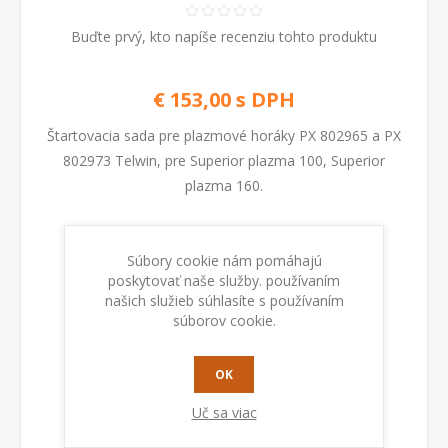
Buďte prvý, kto napíše recenziu tohto produktu
€ 153,00 s DPH
Štartovacia sada pre plazmové horáky PX 802965 a PX
802973 Telwin, pre Superior plazma 100, Superior
plazma 160.
Kod:
802960
Súbory cookie nám pomáhajú
poskytovať naše služby. používaním
našich služieb súhlasíte s používaním
PRIDAŤ DO KOŠÍKA
súborov cookie.
OK
Uč sa viac