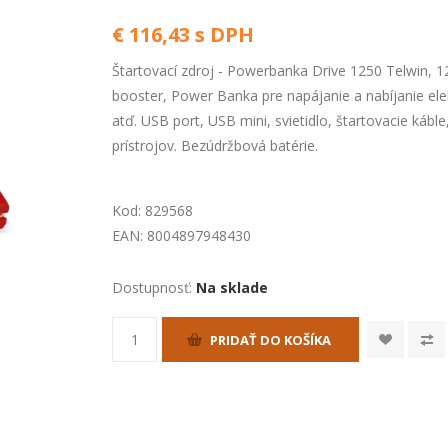
€ 116,43 s DPH
Štartovací zdroj - Powerbanka Drive 1250 Telwin, 12
booster, Power Banka pre napájanie a nabíjanie ele
atď. USB port, USB mini, svietidlo, štartovacie káb
prístrojov. Bezúdržbová batérie.
Kod:
829568
EAN:
8004897948430
Dostupnosť:
Na sklade
PRIDAŤ DO KOŠÍKA