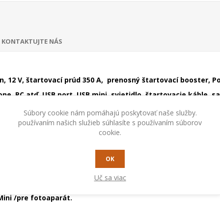
KONTAKTUJTE NÁS
n, 12 V, štartovací prúd 350 A, prenosný štartovací booster, 
one, PC atď. USB port, USB mini, svietidlo, štartovacie káble,
Súbory cookie nám pomáhajú poskytovať naše služby.
používaním našich služieb súhlasíte s používaním súborov
cookie.
ektronických zariadení (smartphony, tablety atď)
 troma režimami funkcie: svieti trvalo, bliká, bliká S.O.S.
OK
Uč sa viac
 konektorov rôznych veľkostí, maximálnu bezpečnosť pri štart
Mini /pre fotoaparát.