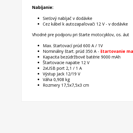
Nabíjanie:
Sieťový nabíjač v dodávke
C
ez kábel k autozapaľovači 12 V - v dodávke
Vhodné pre podporu pri štarte motocyklov, os.
áut
M
ax. štartovací prúd 600 A / 1V
N
ominálny štart.
prúd 350 A -
štartovanie max
K
apacita bezúdržbové batérie 9000 mAh
Š
tartovacie napätie 12 V
2xUSB port 2,1 / 1 A
V
ýstup Jack 12/19 V
V
áha 0,908 kg
R
ozmery 17,5x7,5x3 cm