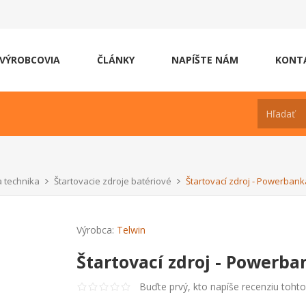
VÝROBCOVIA
ČLÁNKY
NAPÍŠTE NÁM
KONT
a technika
Štartovacie zdroje batériové
Štartovací zdroj - Powerbank
Výrobca:
Telwin
Štartovací zdroj - Powerba
Buďte prvý, kto napíše recenziu toht