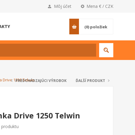
Môj účet
Mena € / CZK
AKTY
(0)
položiek
a Drive 1250 Telwin
PREDCHÁDZAJÚCI VÝROBOK
ĎALŠÍ PRODUKT
nka Drive 1250 Telwin
o produktu