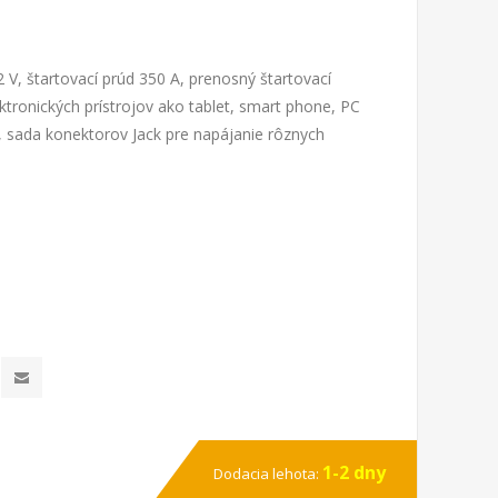
 V, štartovací prúd 350 A, prenosný štartovací
ktronických prístrojov ako tablet, smart phone, PC
le, sada konektorov Jack pre napájanie rôznych
1-2 dny
Dodacia lehota: