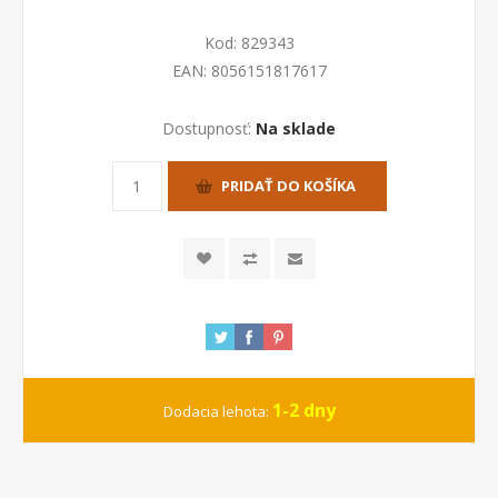
Kod:
829343
EAN:
8056151817617
Dostupnosť:
Na sklade
PRIDAŤ DO KOŠÍKA
1-2 dny
Dodacia lehota: