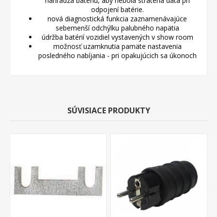
nahrádza batériu, aby nebola stratená dáta pri
odpojení batérie.
nová diagnostická funkcia zaznamenávajúce
sebemenší odchýlku palubného napätia
údržba batérií vozidiel vystavených v show room
možnosť uzamknutia pamäte nastavenia
posledného nabíjania - pri opakujúcich sa úkonoch
SÚVISIACE PRODUKTY