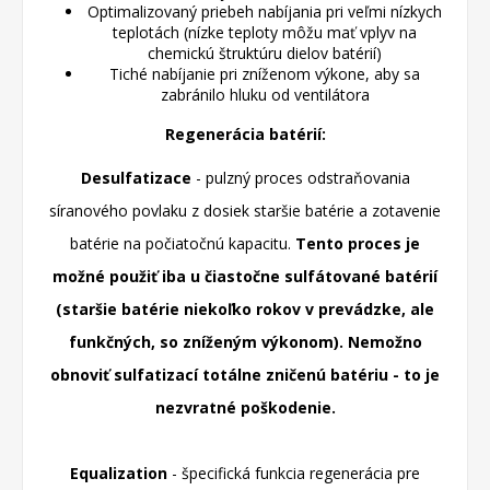
Optimalizovaný priebeh nabíjania pri veľmi nízkych
teplotách (nízke teploty môžu mať vplyv na
chemickú štruktúru dielov batérií)
Tiché nabíjanie pri zníženom výkone, aby sa
zabránilo hluku od ventilátora
Regenerácia batérií:
Desulfatizace
- pulzný proces odstraňovania
síranového povlaku z dosiek staršie batérie a zotavenie
batérie na počiatočnú kapacitu.
Tento proces je
možné použiť iba u čiastočne sulfátované batérií
(staršie batérie niekoľko rokov v prevádzke, ale
funkčných, so zníženým výkonom).
Nemožno
obnoviť sulfatizací totálne zničenú batériu - to je
nezvratné poškodenie.
Equalization
- špecifická funkcia regenerácia pre