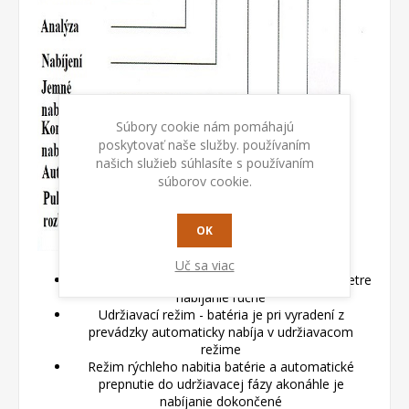
Súbory cookie nám pomáhajú
poskytovať naše služby. používaním
našich služieb súhlasíte s používaním
súborov cookie.
OK
Uč sa viac
Manuálny režim kedy je možné nastaviť parametre
nabíjanie ručne
Udržiavací režim - batéria je pri vyradení z
prevádzky automaticky nabíja v udržiavacom
režime
Režim rýchleho nabitia batérie a automatické
prepnutie do udržiavacej fázy akonáhle je
nabíjanie dokončené