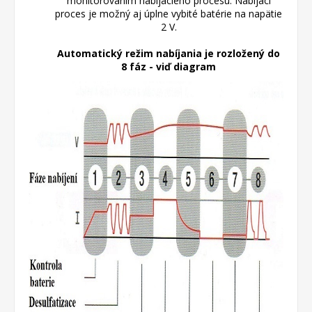
monitorovaním nabíjacieho procesu.
Nabíjací
proces je možný aj úplne vybité batérie na napätie
2 V.
Automatický režim nabíjania je rozložený do
8 fáz - viď diagram