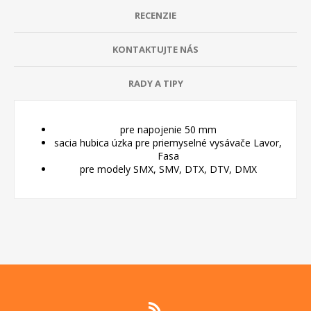
RECENZIE
KONTAKTUJTE NÁS
RADY A TIPY
pre napojenie 50 mm
sacia hubica úzka pre priemyselné
v
ysávače Lavor,
Fasa
pre modely SMX, SMV, DTX, DTV, DMX