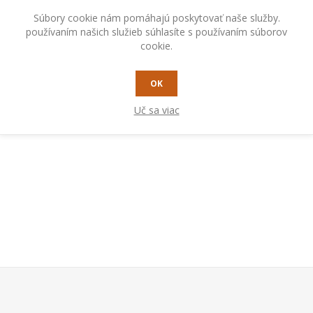
Súbory cookie nám pomáhajú poskytovať naše služby.
používaním našich služieb súhlasíte s používaním súborov
cookie.
RADY A TIPY
OK
beri pre čerpanie čistej vody s nečistotami max. 5 mm
Uč sa viac