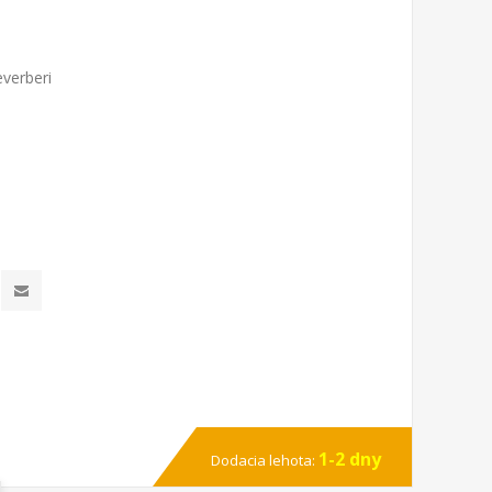
verberi
1-2 dny
Dodacia lehota: