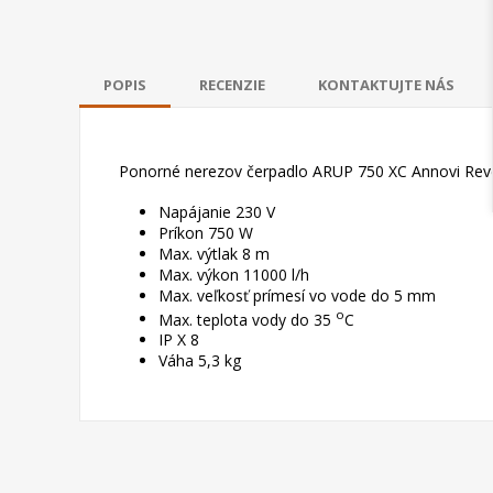
POPIS
RECENZIE
KONTAKTUJTE NÁS
Ponorné nerezov čerpadlo ARUP 750 XC Annovi Rever
Napájanie 230 V
Príkon 750 W
Max. výtlak 8 m
Max. výkon 11000 l/h
Max. veľkosť prímesí vo vode do 5 mm
o
Max. teplota vody do 35
C
IP X 8
Váha 5,3 kg