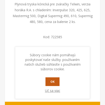
Plynová tryska kónická pre zváračky Telwin, verzia
horáka R.A. s chladením: Inverpulse 320, 425, 625,
Mastermig 500, Digital Supermig 490, 610, Supermig
480, 580, cena za balenie 2 ks.
Kod:
722585
Dostupnosť:
Na sklade
Súbory cookie nám pomáhajú
poskytovať naše služby. používaním
PRIDAŤ DO KOŠÍKA
našich služieb súhlasíte s používaním
súborov cookie.
OK
Uč sa viac