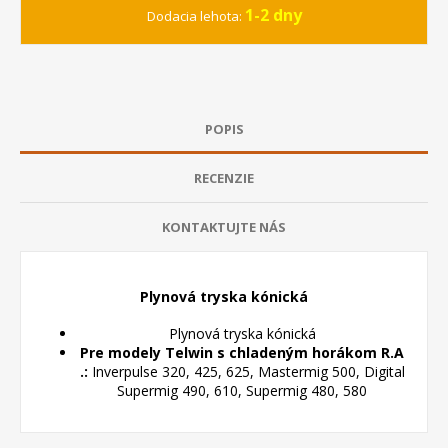
1-2 dny
Dodacia lehota:
POPIS
RECENZIE
KONTAKTUJTE NÁS
Plynová tryska kónická
Plynová tryska kónická
Pre modely Telwin s chladeným horákom R.A
.:
Inverpulse 320, 425, 625, Mastermig 500, Digital
Supermig 490, 610, Supermig 480, 580