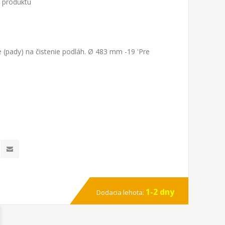
o produktu
 (pady) na čistenie podláh. Ø 483 mm -19 'Pre
1-2 dny
Dodacia lehota: