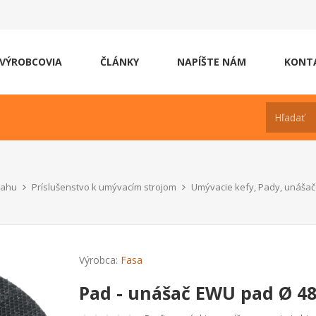
VÝROBCOVIA
ČLÁNKY
NAPÍŠTE NÁM
KONT
lahu
Príslušenstvo k umývacím strojom
Umývacie kefy, Pady, unáša
Výrobca:
Fasa
Pad - unášač EWU pad Ø 48