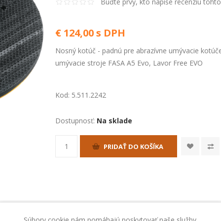
Buďte prvý, kto napíše recenziu toht
€ 124,00 s DPH
Nosný kotúč - padnú pre abrazívne umývacie kotúče
umývacie stroje FASA A5 Evo, Lavor Free EVO
Kod:
5.511.2242
Dostupnosť:
Na sklade
PRIDAŤ DO KOŠÍKA
Súbory cookie nám pomáhajú poskytovať naše služby.