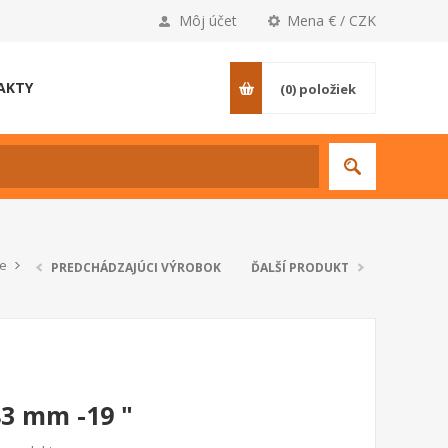
Môj účet
Mena € / CZK
AKTY
(0)
položiek
če
PREDCHÁDZAJÚCI VÝROBOK
ĎALŠÍ PRODUKT
3 mm -19 "