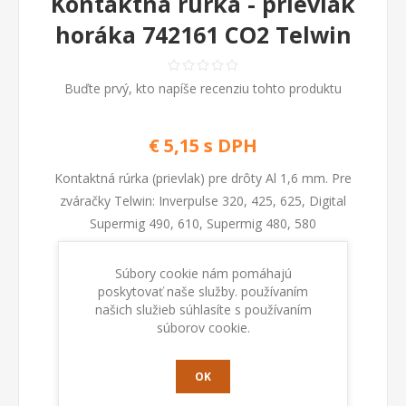
Kontaktná rúrka - prievlak
horáka 742161 CO2 Telwin
Buďte prvý, kto napíše recenziu tohto produktu
€ 5,15 s DPH
Kontaktná rúrka (prievlak) pre drôty Al 1,6 mm. Pre
zváračky Telwin: Inverpulse 320, 425, 625, Digital
Supermig 490, 610, Supermig 480, 580
Súbory cookie nám pomáhajú
Kod:
742161
poskytovať naše služby. používaním
našich služieb súhlasíte s používaním
súborov cookie.
Dostupnosť:
Na sklade
PRIDAŤ DO KOŠÍKA
OK