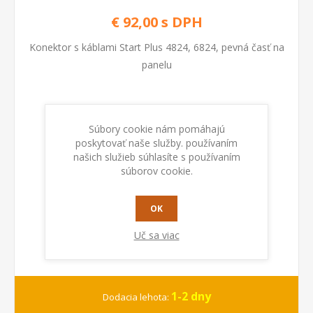
€ 92,00 s DPH
Konektor s káblami Start Plus 4824, 6824, pevná časť na
panelu
Kod:
124357
Súbory cookie nám pomáhajú
poskytovať naše služby. používaním
PRIDAŤ DO KOŠÍKA
našich služieb súhlasíte s používaním
súborov cookie.
OK
Uč sa viac
1-2 dny
Dodacia lehota: