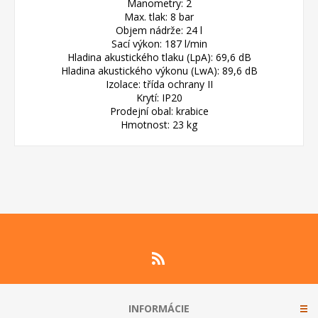
Manometry: 2
Max. tlak: 8 bar
Objem nádrže: 24 l
Sací výkon: 187 l/min
Hladina akustického tlaku (LpA): 69,6 dB
Hladina akustického výkonu (LwA): 89,6 dB
Izolace: třída ochrany II
Krytí: IP20
Prodejní obal: krabice
Hmotnost: 23 kg
INFORMÁCIE