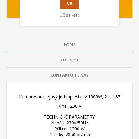
OK
1-2 dny
Dodacia lehota:
Uč sa viac
POPIS
RECENZIE
KONTAKTUJTE NÁS
Kompresor olejový jednopiestový 1500W, 24l, 187
l/min, 230 V
TECHNICKÉ PARAMETRY:
Napětí: 230V/50Hz
Příkon: 1500 W
Otáčky: 2850 ot/min