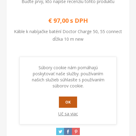
Buďte prvý, kto napíše recenziu tohto produktu
€ 97,00 s DPH
Káble k nabíjačke batérií Doctor Charge 50, 55 connect
dĺžka 10 m new
Kod:
804391
Súbory cookie nám pomáhajú
poskytovať naše služby. používaním
Dostupnosť:
Na sklade
našich služieb súhlasíte s používaním
súborov cookie.
PRIDAŤ DO KOŠÍKA
OK
Uč sa viac