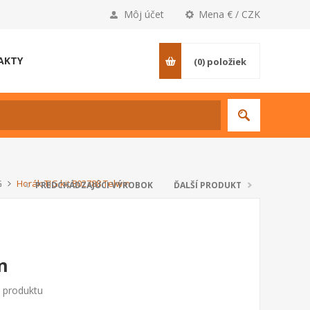
Môj účet
Mena € / CZK
AKTY
(0)
položiek
G
Horák TIG kit 802788 Telwin
PREDCHÁDZAJÚCI VÝROBOK
ĎALŠÍ PRODUKT
n
o produktu