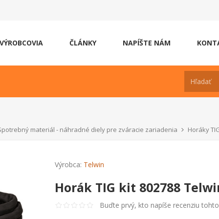
VÝROBCOVIA
ČLÁNKY
NAPÍŠTE NÁM
KONT
Spotrebný materiál - náhradné diely pre zváracie zariadenia
Horáky TI
Výrobca:
Telwin
Horák TIG kit 802788 Telwi
Buďte prvý, kto napíše recenziu toht