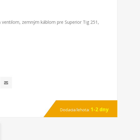
 ventilom, zemným káblom pre Superior Tig 251,
1-2 dny
Dodacia lehota: