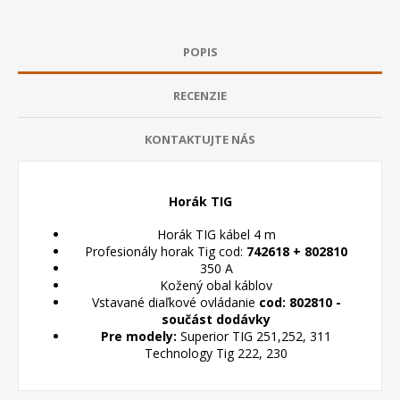
POPIS
RECENZIE
KONTAKTUJTE NÁS
Horák TIG
Horák TIG kábel 4 m
Profesionály horak Tig cod:
742618 + 802810
350 A
Kožený obal káblov
Vstavané diaľkové ovládanie
cod: 802810 -
součást dodávky
Pre modely:
Superior TIG 251,252, 311
Technology Tig 222, 230