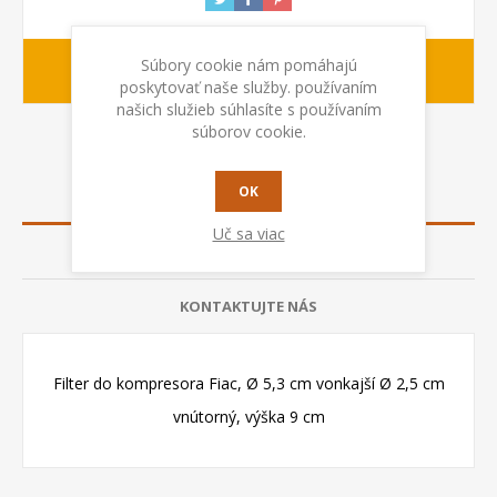
Súbory cookie nám pomáhajú
1-2 dny
Dodacia lehota:
poskytovať naše služby. používaním
našich služieb súhlasíte s používaním
súborov cookie.
OK
POPIS
Uč sa viac
RECENZIE
KONTAKTUJTE NÁS
Filter do kompresora Fiac, Ø 5,3 cm vonkajší Ø 2,5 cm
vnútorný, výška 9 cm