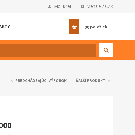
Môj účet
Mena € / CZK
AKTY
(0)
položiek
PREDCHÁDZAJÚCI VÝROBOK
ĎALŠÍ PRODUKT
000