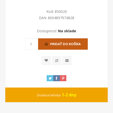
Kod:
850020
EAN:
8004897974828
Dostupnosť:
Na sklade
PRIDAŤ DO KOŠÍKA
1-2 dny
Dodacia lehota: