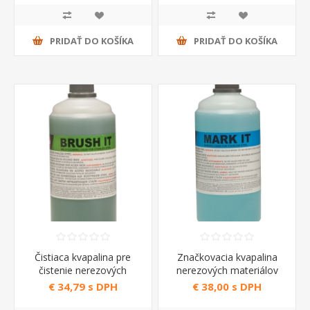
PRIDAŤ DO KOŠÍKA
PRIDAŤ DO KOŠÍKA
Čistiaca kvapalina pre
Značkovacia kvapalina
čistenie nerezových
nerezových materiálov
zvarov malých plôch
Mark IT 1 lt Telwin
€ 34,79 s DPH
€ 38,00 s DPH
Brush IT 1 lt Telwin