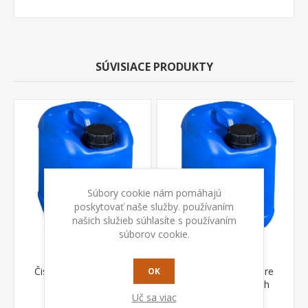
SÚVISIACE PRODUKTY
Súbory cookie nám pomáhajú
poskytovať naše služby. používaním
našich služieb súhlasíte s používaním
súborov cookie.
Čistiaca kvapalina pre
Čistiaca kvapalina pre
OK
plošné čistenie
čistenie nerezových
Uč sa viac
nerezových zvarov Clean
zvarov malých plôch
€ 90,00 s DPH
€ 93,00 s DPH