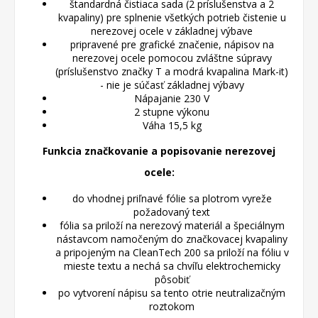
štandardná čistiaca sada (2 príslušenstva a 2
kvapaliny) pre splnenie všetkých potrieb čistenie u
nerezovej ocele v základnej výbave
pripravené pre grafické značenie, nápisov na
nerezovej ocele pomocou zvláštne súpravy
(príslušenstvo značky T a modrá kvapalina Mark-it)
- nie je súčasť základnej výbavy
Nápajanie 230 V
2 stupne výkonu
Váha 15,5 kg
Funkcia značkovanie a popisovanie nerezovej
ocele:
do vhodnej priľnavé fólie sa plotrom vyreže
požadovaný text
fólia sa priloží na nerezový materiál a špeciálnym
nástavcom namočeným do značkovacej kvapaliny
a pripojeným na CleanTech 200 sa priloží na fóliu v
mieste textu a nechá sa chvíľu elektrochemicky
pôsobiť
po vytvorení nápisu sa tento otrie neutralizačným
roztokom