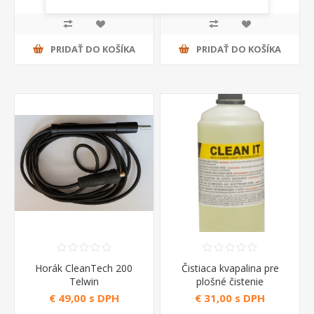
IT 5 lt
Brush IT 5 lt Telwin
PRIDAŤ DO KOŠÍKA
PRIDAŤ DO KOŠÍKA
Horák CleanTech 200
Čistiaca kvapalina pre
Telwin
plošné čistenie
nerezových zvarov Clean
€ 49,00 s DPH
€ 31,00 s DPH
IT 1 lt