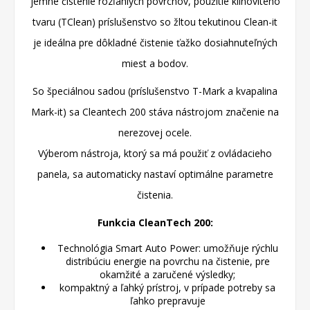
jemné čistenie rozľahlých povrchov, použitie klinovitého
tvaru (TClean) príslušenstvo so žltou tekutinou Clean-it
je ideálna pre dôkladné čistenie ťažko dosiahnuteľných
miest a bodov.
So špeciálnou sadou (príslušenstvo T-Mark a kvapalina
Mark-it) sa Cleantech 200 stáva nástrojom značenie na
nerezovej ocele.
Výberom nástroja, ktorý sa má použiť z ovládacieho
panela, sa automaticky nastaví optimálne parametre
čistenia.
Funkcia CleanTech 200:
Technológia Smart Auto Power: umožňuje rýchlu
distribúciu energie na povrchu na čistenie, pre
okamžité a zaručené výsledky;
kompaktný a ľahký prístroj, v prípade potreby sa
ľahko prepravuje