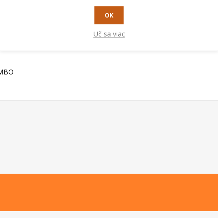
RADY A TIPY
OK
Uč sa viac
OMBO