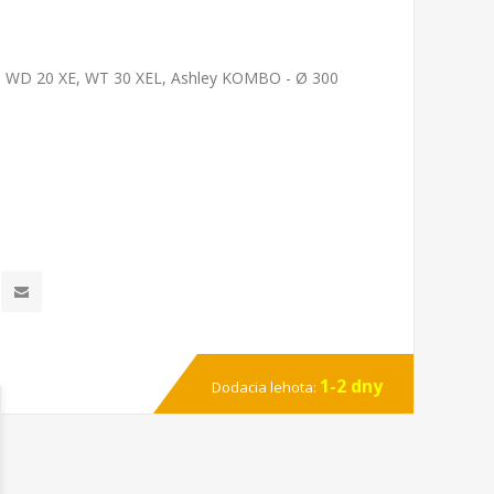
ti, WD 20 XE, WT 30 XEL, Ashley KOMBO - Ø 300
1-2 dny
Dodacia lehota: