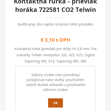
Kontaktná rúrka - prievlak
horáka 722581 CO2 Telwin
Buďte prvý, kto napíše recenziu tohto produktu
€ 3,10 s DPH
Kontaktná rúrka (prievlak) pre drôty Fe 0,8 mm. Pre
zváračky Telwin: Inverpulse 320, 425, 625, Digital
Supermig 490, 610, Supermig 480, 580
Súbory cookie nám pomáhajú
Kod:
722581
poskytovať naše služby. používaním
našich služieb súhlasíte s používaním
súborov cookie.
Dostupnosť:
Na sklade
PRIDAŤ DO KOŠÍKA
OK